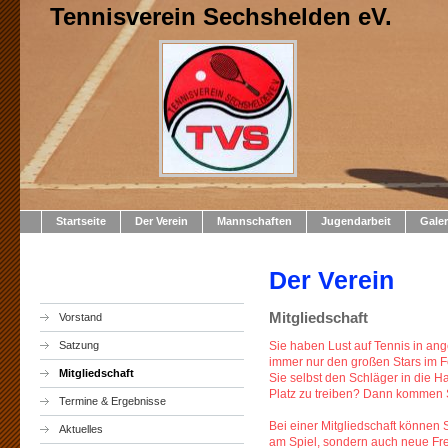
Tennisverein Sechshelden eV.
Startseite
Der Verein
Mannschaften
Jugendarbeit
Galer
Der Verein
Mitgliedschaft
Vorstand
Satzung
Sie haben Lust auf Tennis in an
immer nur den großen Stars im 
Mitgliedschaft
Sie selbst den Schläger in die
Platz zu treiben? Dann kommen 
Termine & Ergebnisse
Bei einer Mitgliedschaft können S
Aktuelles
am Spiel, sondern auch neue Fre